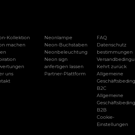
n-Kollektion
Neonlampe
FAQ
on machen
Neon-Buchstaben
Datenschutz
sen
Neonbeleuchtung
bestimmungen
piration
Neon sign
Versandbeding
wertungen
anfertigen lassen
Kehrt zurück
r uns
Partner-Plattform
Allgemeine
takt
Geschäftsbedin
B2C
Allgemeine
Geschäftsbedin
B2B
Cookie-
Einstellungen