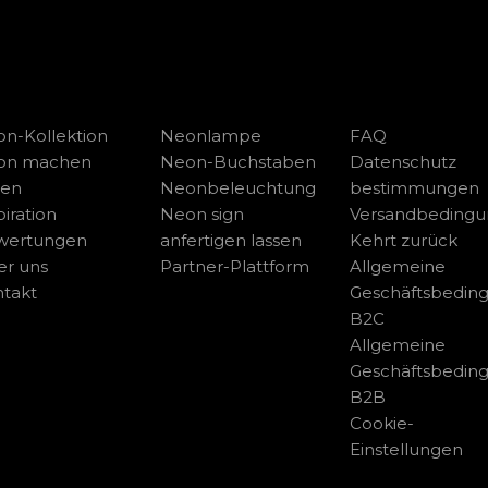
n-Kollektion
Neonlampe
FAQ
on machen
Neon-Buchstaben
Datenschutz
sen
Neonbeleuchtung
bestimmungen
piration
Neon sign
Versandbeding
wertungen
anfertigen lassen
Kehrt zurück
r uns
Partner-Plattform
Allgemeine
takt
Geschäftsbedin
B2C
Allgemeine
Geschäftsbedin
B2B
Cookie-
Einstellungen