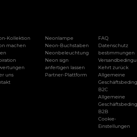
n-Kollektion
Neonlampe
FAQ
on machen
Neon-Buchstaben
Datenschutz
sen
Neonbeleuchtung
bestimmungen
piration
Neon sign
Versandbeding
wertungen
anfertigen lassen
Kehrt zurück
r uns
Partner-Plattform
Allgemeine
takt
Geschäftsbedin
B2C
Allgemeine
Geschäftsbedin
B2B
Cookie-
Einstellungen