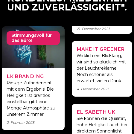
UND ZUVERLÄSSIGKEIT".
21. Dezember 2023
Stimmungsvoll für
das Büro!
MAKE IT GREENER
Spitzenunternehmen!
Wirklich ein Blickfang,
wir sind so glücklich mit
der Leuchtreklame!
Noch schöner als
LK BRANDING
erwartet, vielen Dank.
Riesige Zufriedenheit
mit dem Ergebnis! Die
4. Dezember 2023
Helligkeit ist drahtlos
einstellbar gibt eine
Menge Atmosphäre zu
ELISABETH UK
Großartiges
unserem Zimmer
Unternehmen
Sie können die Qualität,
2. Februar 2025
hohe Helligkeit auch bei
direktem Sonnenlicht