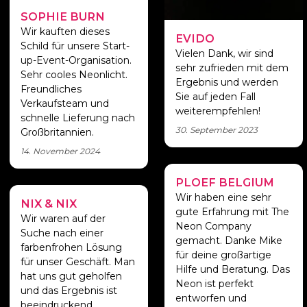
SOPHIE BURN
Wir kauften dieses
EVIDO
Schild für unsere Start-
Vielen Dank, wir sind
up-Event-Organisation.
sehr zufrieden mit dem
Sehr cooles Neonlicht.
Ergebnis und werden
Freundliches
Sie auf jeden Fall
Verkaufsteam und
weiterempfehlen!
schnelle Lieferung nach
30. September 2023
Großbritannien.
14. November 2024
PLOEF BELGIUM
Hohe Qualität
Neon
Wir haben eine sehr
NIX & NIX
Beeindruckend
gute Erfahrung mit The
Wir waren auf der
Neon Company
Suche nach einer
gemacht. Danke Mike
farbenfrohen Lösung
für deine großartige
für unser Geschäft. Man
Hilfe und Beratung. Das
hat uns gut geholfen
Neon ist perfekt
und das Ergebnis ist
entworfen und
beeindruckend.