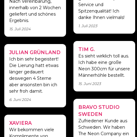
Nach Vereinbarung,
Service und
innerhalb von 2 Wochen
Spitzenqualität! Ich
geliefert und schönes
danke Ihnen vielmals!
Ergebnis.
1. Juli 2023
15. Juli 2024
TIM G.
Dankeschön
JULIAN GRÜNLAND
Cool!
Es sieht wirklich toll aus.
Ich bin sehr begeistert!
Ich habe eine große
Die Lierung hatt etwas
Neon 300cm für unsere
länger gedauert
Männerhöhle bestellt.
deswegen 4 Sterne
15. Juni 2023
aber ansonsten bin ich
sehr froh damit.
6. Juni 2024
BRAVO STUDIO
Perfekt
SWEDEN
Zufriedener Kunde aus
XAVIERA
Perfekt!
Schweden. Wir haben
Wir bekommen viele
The Neon Company ein
Komplimente von