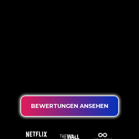
Die Neonspezialisten von The Neon
Company sind bereit, Ihren
Firmennamen, Ihr Logo oder Ihre
Marke auf attraktive und wirkungsvolle
Weise in Neonlicht zu verwandeln. Mit
mehr als 5000 Unternehmen und
bekannten Marken in unserem
Kundenstamm sind Sie bei uns an der
richtigen Adresse, wenn Sie ein
langlebiges Neonschild zum garantiert
niedrigsten Preis suchen.
BEWERTUNGEN ANSEHEN