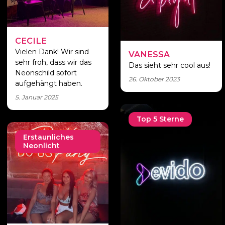
CECILE
Vielen Dank! Wir sind
VANESSA
sehr froh, dass wir das
Das sieht sehr cool aus!
Neonschild sofort
26. Oktober 2023
aufgehängt haben.
5. Januar 2025
Top 5 Sterne
Erstaunliches
Neonlicht