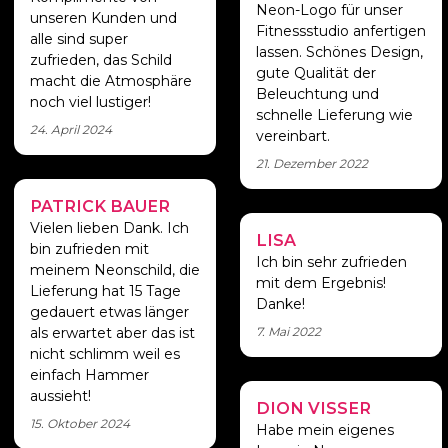
Neon-Logo für unser
unseren Kunden und
Fitnessstudio anfertigen
alle sind super
lassen. Schönes Design,
zufrieden, das Schild
gute Qualität der
macht die Atmosphäre
Beleuchtung und
noch viel lustiger!
schnelle Lieferung wie
24. April 2024
vereinbart.
21. Dezember 2022
PATRICK BAUER
Dankeschön!
Vielen lieben Dank. Ich
LISA
Danke für die
bin zufrieden mit
Hilfe!
Ich bin sehr zufrieden
meinem Neonschild, die
mit dem Ergebnis!
Lieferung hat 15 Tage
Danke!
gedauert etwas länger
7. Mai 2022
als erwartet aber das ist
nicht schlimm weil es
einfach Hammer
aussieht!
DION VISSER
Wirklich cool
15. Oktober 2024
Habe mein eigenes