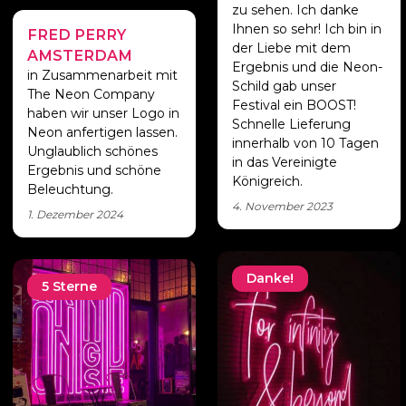
zu sehen. Ich danke
Ihnen so sehr! Ich bin in
FRED PERRY
Unser Neon-Logo
der Liebe mit dem
AMSTERDAM
Ergebnis und die Neon-
in Zusammenarbeit mit
Schild gab unser
The Neon Company
Festival ein BOOST!
haben wir unser Logo in
Schnelle Lieferung
Neon anfertigen lassen.
innerhalb von 10 Tagen
Unglaublich schönes
in das Vereinigte
Ergebnis und schöne
Königreich.
Beleuchtung.
4. November 2023
1. Dezember 2024
Danke!
5 Sterne