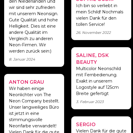
den Niederlanden und
Ich bin so verliebt in
wir sind sehr zufrieden
mein Schild! Nochmals
mit unserem Neonsign.
vielen Dank für den
Gute Qualität und hohe
tollen Service!
Helligkeit. Dies ist eine
andere Qualität im
26. November 2022
Vergleich zu anderen
Neon-Firmen. Wir
werden zurück sein:)
SALINE, DSK
Wunderschönes
8. Januar 2024
Neon-Logo
BEAUTY
Multicolor Neonschild
mit Fernbedienung.
Exakt in unserem
ANTON GRAU
Maximale
Logostyle auf 125cm
stimmungsvolle
Wir haben einige
Beleuchtung
Breite gefertigt
Neonlichter von The
Neon Company bestellt.
3. Februar 2023
Unser langweiliges Büro
ist jetzt in eine
stimmungsvolle
SERGIO
Wir sind sehr
Neonfarbe verwandelt!
zufrieden!
Vielen Dank für die gute
Vielen Dank für die gute