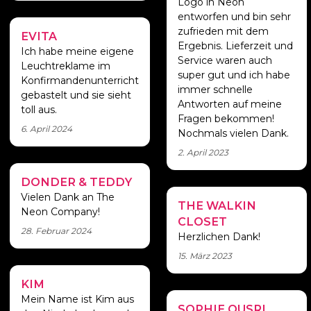
Logo in Neon
entworfen und bin sehr
zufrieden mit dem
EVITA
Sehr schnelle
Ergebnis. Lieferzeit und
Lieferung
Ich habe meine eigene
Service waren auch
Leuchtreklame im
super gut und ich habe
Konfirmandenunterricht
immer schnelle
gebastelt und sie sieht
Antworten auf meine
toll aus.
Fragen bekommen!
6. April 2024
Nochmals vielen Dank.
2. April 2023
DONDER & TEDDY
Gute Beratung
und hilfreich
Vielen Dank an The
THE WALKIN
Verliebt
Neon Company!
CLOSET
28. Februar 2024
Herzlichen Dank!
15. März 2023
KIM
Perfektes
Neonsign
Mein Name ist Kim aus
SOPHIE OUSRI
Sehr schön!