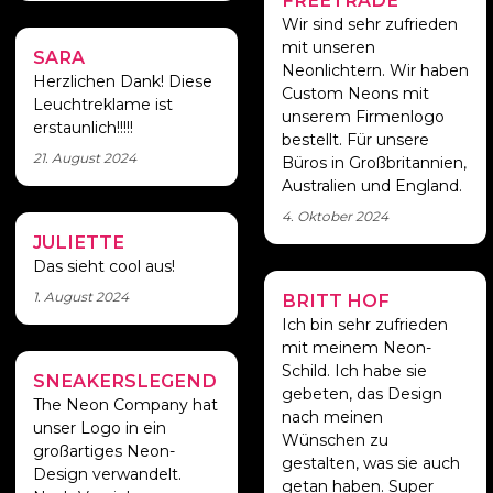
Großartig!
Wir sind sehr zufrieden
mit unseren
SARA
Ich liebe dieses
Neonlichtern. Wir haben
Zeichen
Herzlichen Dank! Diese
Custom Neons mit
Leuchtreklame ist
unserem Firmenlogo
erstaunlich!!!!!
bestellt. Für unsere
21. August 2024
Büros in Großbritannien,
Australien und England.
4. Oktober 2024
JULIETTE
WOW
Das sieht cool aus!
1. August 2024
BRITT HOF
Gaaf
Ich bin sehr zufrieden
mit meinem Neon-
Schild. Ich habe sie
SNEAKERSLEGEND
Individuelles
gebeten, das Design
Neon-Logo
The Neon Company hat
nach meinen
unser Logo in ein
Wünschen zu
großartiges Neon-
gestalten, was sie auch
Design verwandelt.
getan haben. Super