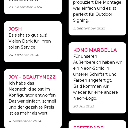
produziert Die Montage
23. Dezember 2024
war einfach und es ist
perfekt für Outdoor
Signing.
3. September 2023
JOSH
Erstaunlich!!!
Es sieht so gut aus!
Vielen Dank für Ihren
tollen Service!
KONG MARBELLA
Fachleute mit
24. Oktober 2024
Qualität
Für unseren
Außenbereich haben wir
ein Neon-Schild in
unserer Schriftart und
JOY – BEAUTYNEZZ
Awesome Custom
Farben angefertigt.
Neon
Ich habe das
Bald kommen wir
Neonschild selbst im
wieder für eine andere
Konfigurator entworfen.
Neon-Logo.
Das war einfach, schnell
20. Juli 2023
und der gezahlte Preis
ist es mehr als wert!
4. September 2024
FREETRADE