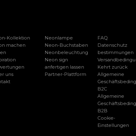
n-Kollektion
Neonlampe
FAQ
on machen
Neon-Buchstaben
Datenschutz
sen
Neonbeleuchtung
bestimmungen
piration
Neon sign
Versandbeding
wertungen
anfertigen lassen
Kehrt zurück
r uns
Partner-Plattform
Allgemeine
takt
Geschäftsbedin
B2C
Allgemeine
Geschäftsbedin
B2B
Cookie-
Einstellungen