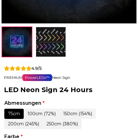
4.9/5
PREMIUM
PowerLEDs™
Neon Sign
LED Neon Sign 24 Hours
Abmessungen
*
75cm
100cm (72%)
150cm (154%)
200cm (245%)
250cm (380%)
Farbe
*