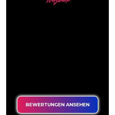
Netzwerk
Unsere Kunden
Die Neonspezialisten von The Neon
Company sind bereit, Ihren
Firmennamen, Ihr Logo oder Ihre
Marke auf attraktive und wirkungsvolle
Weise in Neonlicht zu verwandeln. Mit
mehr als 5000 Unternehmen und
bekannten Marken in unserem
Kundenstamm sind Sie bei uns an der
richtigen Adresse, wenn Sie ein
langlebiges Neonschild zum garantiert
niedrigsten Preis suchen.
BEWERTUNGEN ANSEHEN