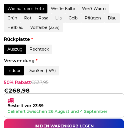
Wie auf dem Foto
Weiße Kälte
Weiß Warm
Grün
Rot
Rosa
Lila
Gelb
Pflügen
Blau
Hellblau
Vollfarbe (22%)
Rückplatte
*
Auszug
Rechteck
Verwendung
*
Indoor
Draußen (15%)
50% Rabatt
€
537,95
€
268,98
Bestellt vor 23:59
Geliefert zwischen
26 August
und
4 September
IN DEN WARENKORB LEGEN