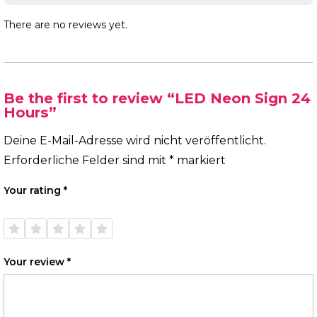
There are no reviews yet.
Be the first to review “LED Neon Sign 24
Hours”
Deine E-Mail-Adresse wird nicht veröffentlicht.
Erforderliche Felder sind mit
*
markiert
Your rating
*
1 of
2 of
3 of
4 of
5 of
5
5
5
5
5
stars
stars
stars
stars
stars
Your review
*