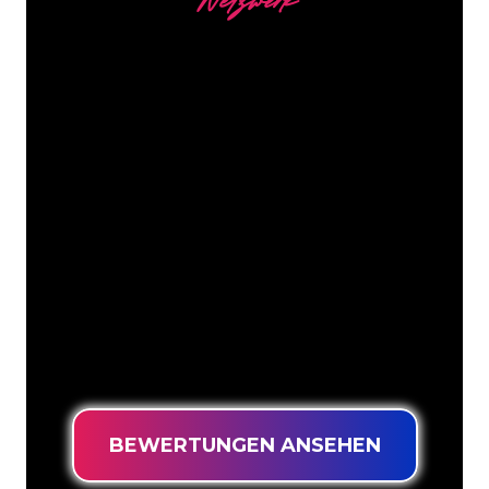
Netzwerk
Unsere Kunden
Die Neonspezialisten von The Neon
Company sind bereit, Ihren
Firmennamen, Ihr Logo oder Ihre
Marke auf attraktive und wirkungsvolle
Weise in Neonlicht zu verwandeln. Mit
mehr als 5000 Unternehmen und
bekannten Marken in unserem
Kundenstamm sind Sie bei uns an der
richtigen Adresse, wenn Sie ein
langlebiges Neonschild zum garantiert
niedrigsten Preis suchen.
BEWERTUNGEN ANSEHEN