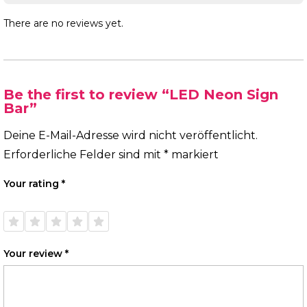
There are no reviews yet.
Be the first to review “LED Neon Sign
Bar”
Deine E-Mail-Adresse wird nicht veröffentlicht.
Erforderliche Felder sind mit
*
markiert
Your rating
*
1 of
2 of
3 of
4 of
5 of
5
5
5
5
5
stars
stars
stars
stars
stars
Your review
*