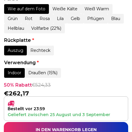
Wie auf dem Foto
Weiße Kälte
Weiß Warm
Grün
Rot
Rosa
Lila
Gelb
Pflügen
Blau
Hellblau
Vollfarbe (22%)
Rückplatte
*
Auszug
Rechteck
Verwendung
*
Indoor
Draußen (15%)
50% Rabatt
€
524,33
€
262,17
Bestellt vor 23:59
Geliefert zwischen
25 August
und
3 September
IN DEN WARENKORB LEGEN