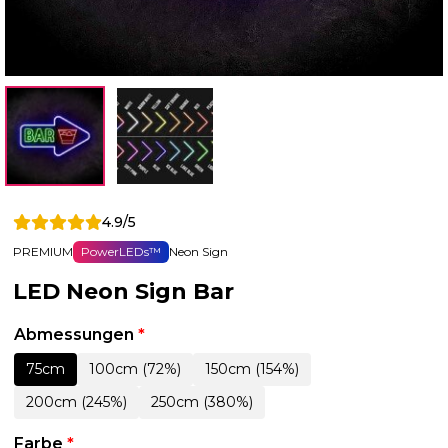
4.9/5
PREMIUM
PowerLEDs™
Neon Sign
LED Neon Sign Bar
Abmessungen
*
75cm
100cm (72%)
150cm (154%)
200cm (245%)
250cm (380%)
Farbe
*