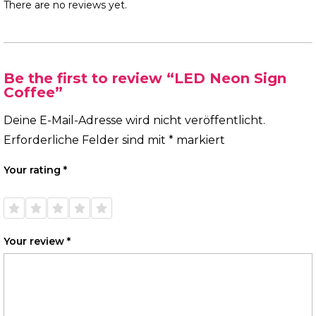
There are no reviews yet.
Be the first to review “LED Neon Sign
Coffee”
Deine E-Mail-Adresse wird nicht veröffentlicht.
Erforderliche Felder sind mit
*
markiert
Your rating
*
1 of
2 of
3 of
4 of
5 of
5
5
5
5
5
stars
stars
stars
stars
stars
Your review
*