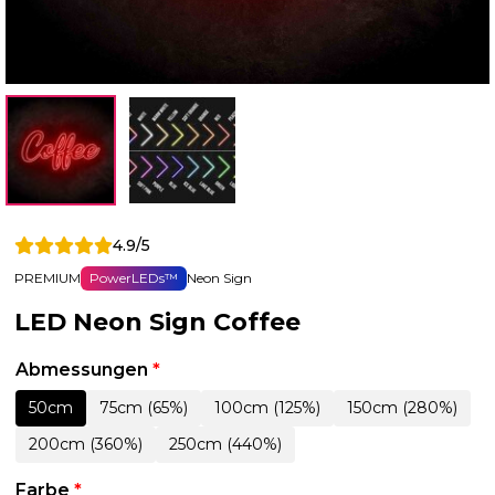
4.9/5
PREMIUM
PowerLEDs™
Neon Sign
LED Neon Sign Coffee
Abmessungen
*
50cm
75cm (65%)
100cm (125%)
150cm (280%)
200cm (360%)
250cm (440%)
Farbe
*