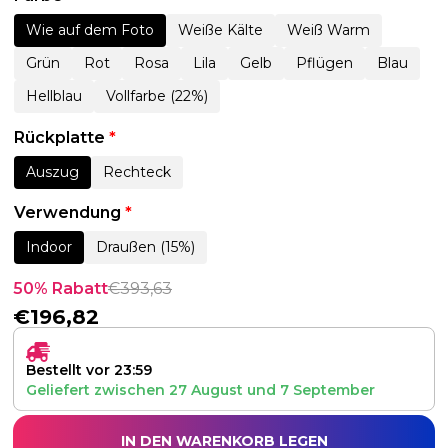
Wie auf dem Foto
Weiße Kälte
Weiß Warm
Grün
Rot
Rosa
Lila
Gelb
Pflügen
Blau
Hellblau
Vollfarbe (22%)
Rückplatte
*
Auszug
Rechteck
Verwendung
*
Indoor
Draußen (15%)
50% Rabatt
€
393,63
€
196,82
Bestellt vor 23:59
Geliefert zwischen
27 August
und
7 September
IN DEN WARENKORB LEGEN