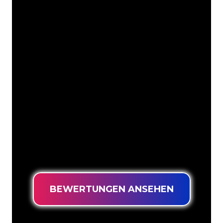
Unsere Kunden
Die Neonspezialisten von The Neon
Company sind bereit, Ihren
Firmennamen, Ihr Logo oder Ihre
Marke auf attraktive und wirkungsvolle
Weise in Neonlicht zu verwandeln. Mit
mehr als 5000 Unternehmen und
bekannten Marken in unserem
Kundenstamm sind Sie bei uns an der
richtigen Adresse, wenn Sie ein
langlebiges Neonschild zum garantiert
niedrigsten Preis suchen.
BEWERTUNGEN ANSEHEN