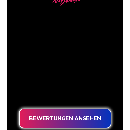
Netzwerk
Unsere Kunden
Die Neonspezialisten von The Neon
Company sind bereit, Ihren
Firmennamen, Ihr Logo oder Ihre
Marke auf attraktive und wirkungsvolle
Weise in Neonlicht zu verwandeln. Mit
mehr als 5000 Unternehmen und
bekannten Marken in unserem
Kundenstamm sind Sie bei uns an der
richtigen Adresse, wenn Sie ein
langlebiges Neonschild zum garantiert
niedrigsten Preis suchen.
BEWERTUNGEN ANSEHEN