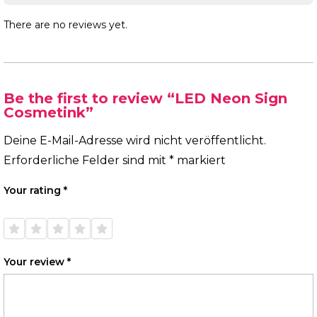
There are no reviews yet.
Be the first to review “LED Neon Sign
Cosmetink”
Deine E-Mail-Adresse wird nicht veröffentlicht.
Erforderliche Felder sind mit
*
markiert
Your rating
*
1 of
2 of
3 of
4 of
5 of
5
5
5
5
5
stars
stars
stars
stars
stars
Your review
*