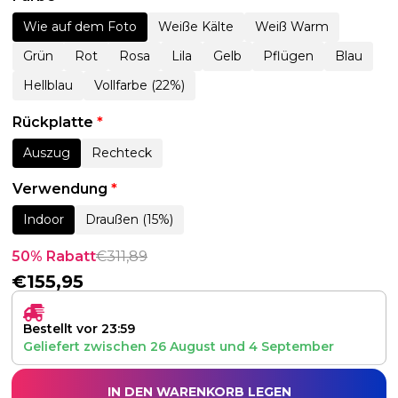
Wie auf dem Foto
Weiße Kälte
Weiß Warm
Grün
Rot
Rosa
Lila
Gelb
Pflügen
Blau
Hellblau
Vollfarbe (22%)
Rückplatte
*
Auszug
Rechteck
Verwendung
*
Indoor
Draußen (15%)
50% Rabatt
€
311,89
€
155,95
Bestellt vor 23:59
Geliefert zwischen
26 August
und
4 September
IN DEN WARENKORB LEGEN