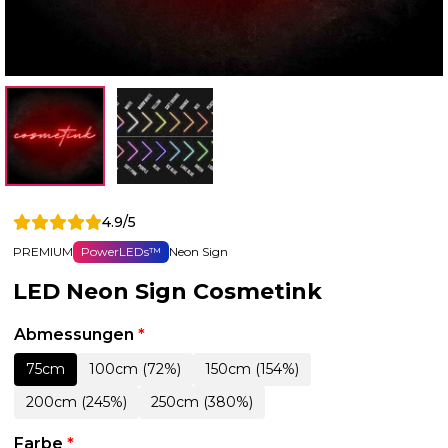
4.9/5
PREMIUM
PowerLEDs™
Neon Sign
LED Neon Sign Cosmetink
Abmessungen
*
75cm
100cm (72%)
150cm (154%)
200cm (245%)
250cm (380%)
Farbe
*