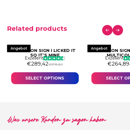
Related products
Angebot
Angebot
LED NEON SIGN I LICKED IT
LED NEON SIG
SO IT’S MINE
MULTICO
Exzellent
Exzellent
€366,38.
3,19.
Original price was: €578,82.
Current price is: €289,42.
Original
Current p
€
289,42
€
264,89
€
578,82
SELECT OPTIONS
SELECT O
Was unsere Kunden zu sagen haben