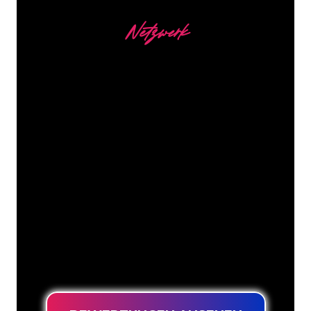
Netzwerk
Unsere Kunden
Die Neonspezialisten von The Neon
Company sind bereit, Ihren
Firmennamen, Ihr Logo oder Ihre
Marke auf attraktive und wirkungsvolle
Weise in Neonlicht zu verwandeln. Mit
mehr als 5000 Unternehmen und
bekannten Marken in unserem
Kundenstamm sind Sie bei uns an der
richtigen Adresse, wenn Sie ein
langlebiges Neonschild zum garantiert
niedrigsten Preis suchen.