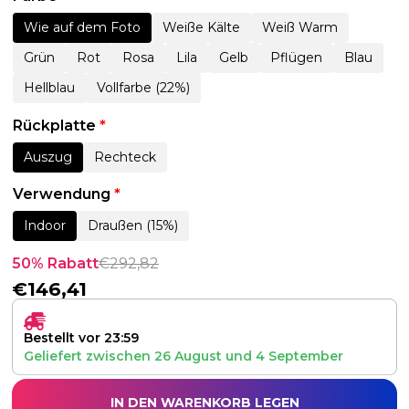
Wie auf dem Foto
Weiße Kälte
Weiß Warm
Grün
Rot
Rosa
Lila
Gelb
Pflügen
Blau
Hellblau
Vollfarbe (22%)
Rückplatte
*
Auszug
Rechteck
Verwendung
*
Indoor
Draußen (15%)
50% Rabatt
€
292,82
€
146,41
Bestellt vor 23:59
Geliefert zwischen
26 August
und
4 September
IN DEN WARENKORB LEGEN