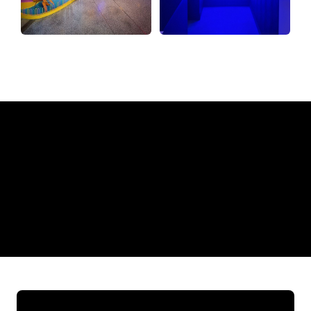
Warum ein Neonschild von
The Neon Company
REGULAR
SUPPLIERS