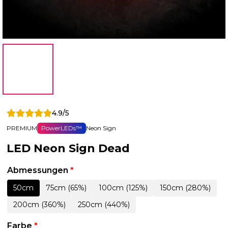
4.9/5
PREMIUM
PowerLEDs™
Neon Sign
LED Neon Sign Dead
Abmessungen
*
50cm
75cm (65%)
100cm (125%)
150cm (280%)
200cm (360%)
250cm (440%)
Farbe
*