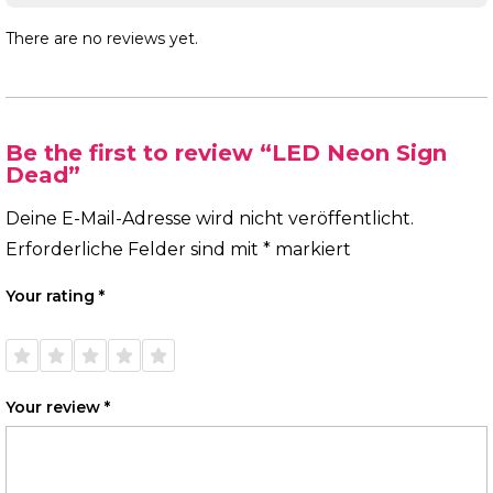
There are no reviews yet.
Be the first to review “LED Neon Sign
Dead”
Deine E-Mail-Adresse wird nicht veröffentlicht.
Erforderliche Felder sind mit
*
markiert
Your rating
*
1 of
2 of
3 of
4 of
5 of
5
5
5
5
5
stars
stars
stars
stars
stars
Your review
*