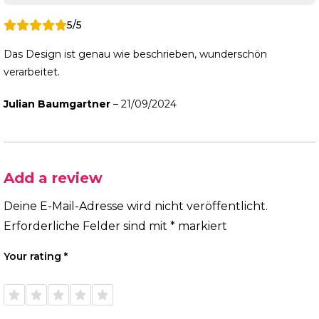
5/5
Das Design ist genau wie beschrieben, wunderschön
verarbeitet.
Julian Baumgartner
–
21/09/2024
Add a review
Deine E-Mail-Adresse wird nicht veröffentlicht.
Erforderliche Felder sind mit
*
markiert
Your rating
*
1 of
2 of
3 of
4 of
5 of
5
5
5
5
5
stars
stars
stars
stars
stars