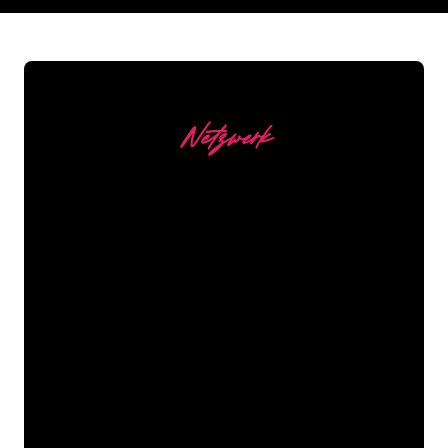
Netzwerk
Unsere Kunden
Die Neonspezialisten von The Neon
Company sind bereit, Ihren
Firmennamen, Ihr Logo oder Ihre
Marke auf attraktive und wirkungsvolle
Weise in Neonlicht zu verwandeln. Mit
mehr als 5000 Unternehmen und
bekannten Marken in unserem
Kundenstamm sind Sie bei uns an der
richtigen Adresse, wenn Sie ein