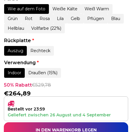
Wie auf dem Foto
Weiße Kälte
Weiß Warm
Grün
Rot
Rosa
Lila
Gelb
Pflügen
Blau
Hellblau
Vollfarbe (22%)
Rückplatte
*
Auszug
Rechteck
Verwendung
*
Indoor
Draußen (15%)
50% Rabatt
€
529,78
€
264,89
Bestellt vor 23:59
Geliefert zwischen
26 August
und
4 September
IN DEN WARENKORB LEGEN