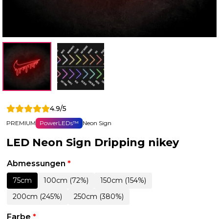
4.9/5
PREMIUM
PowerLEDs™
Neon Sign
LED Neon Sign Dripping nikey
Abmessungen
*
75cm
100cm (72%)
150cm (154%)
200cm (245%)
250cm (380%)
Farbe
*