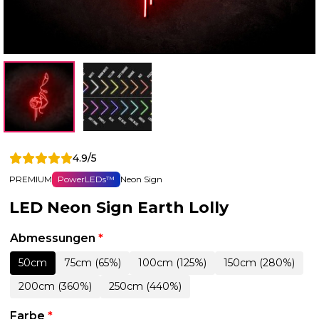
4.9/5
PREMIUM
PowerLEDs™
Neon Sign
LED Neon Sign Earth Lolly
Abmessungen
*
50cm
75cm (65%)
100cm (125%)
150cm (280%)
200cm (360%)
250cm (440%)
Farbe
*