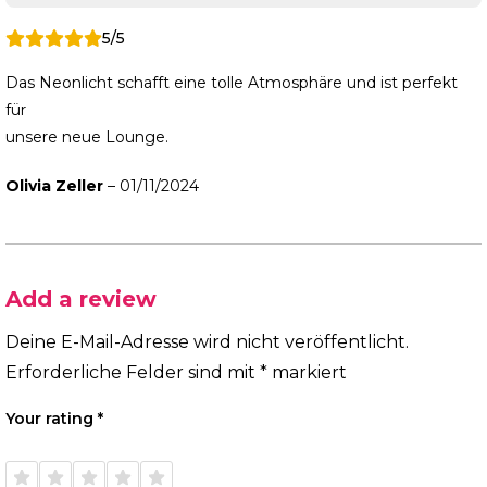
5/5
Das Neonlicht schafft eine tolle Atmosphäre und ist perfekt
für
unsere neue Lounge.
Olivia Zeller
–
01/11/2024
Add a review
Deine E-Mail-Adresse wird nicht veröffentlicht.
Erforderliche Felder sind mit
*
markiert
Your rating
*
1 of
2 of
3 of
4 of
5 of
5
5
5
5
5