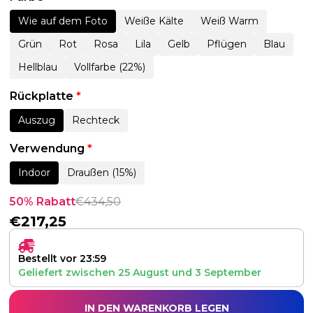
Wie auf dem Foto
Weiße Kälte
Weiß Warm
Grün
Rot
Rosa
Lila
Gelb
Pflügen
Blau
Hellblau
Vollfarbe (22%)
Rückplatte
*
Auszug
Rechteck
Verwendung
*
Indoor
Draußen (15%)
50% Rabatt
€
434,50
€
217,25
Bestellt vor 23:59
Geliefert zwischen
25 August
und
3 September
IN DEN WARENKORB LEGEN