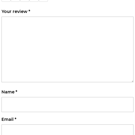
stars
stars
stars
stars
stars
Your review
*
Name
*
Email
*