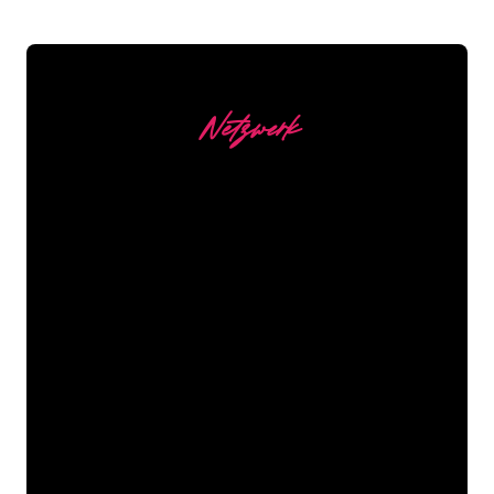
Netzwerk
Unsere Kunden
Die Neonspezialisten von The Neon
Company sind bereit, Ihren
Firmennamen, Ihr Logo oder Ihre
Marke auf attraktive und wirkungsvolle
Weise in Neonlicht zu verwandeln. Mit
mehr als 5000 Unternehmen und
bekannten Marken in unserem
Kundenstamm sind Sie bei uns an der
richtigen Adresse, wenn Sie ein
langlebiges Neonschild zum garantiert