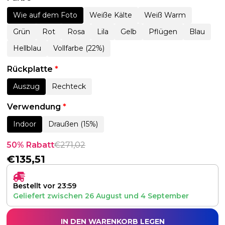
Wie auf dem Foto
Weiße Kälte
Weiß Warm
Grün
Rot
Rosa
Lila
Gelb
Pflügen
Blau
Hellblau
Vollfarbe (22%)
Rückplatte
*
Auszug
Rechteck
Verwendung
*
Indoor
Draußen (15%)
50% Rabatt
€
271,02
€
135,51
Bestellt vor 23:59
Geliefert zwischen
26 August
und
4 September
IN DEN WARENKORB LEGEN