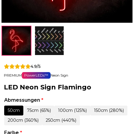
4.9/5
PREMIUM
PowerLEDs™
Neon Sign
LED Neon Sign Flamingo
Abmessungen
*
50cm
75cm (65%)
100cm (125%)
150cm (280%)
200cm (360%)
250cm (440%)
Farbe
*