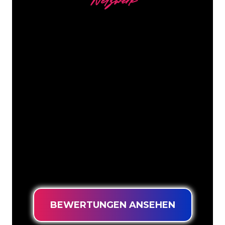
Netzwerk
Unsere Kunden
Die Neonspezialisten von The Neon
Company sind bereit, Ihren
Firmennamen, Ihr Logo oder Ihre
Marke auf attraktive und wirkungsvolle
Weise in Neonlicht zu verwandeln. Mit
mehr als 5000 Unternehmen und
bekannten Marken in unserem
Kundenstamm sind Sie bei uns an der
richtigen Adresse, wenn Sie ein
langlebiges Neonschild zum garantiert
niedrigsten Preis suchen.
BEWERTUNGEN ANSEHEN