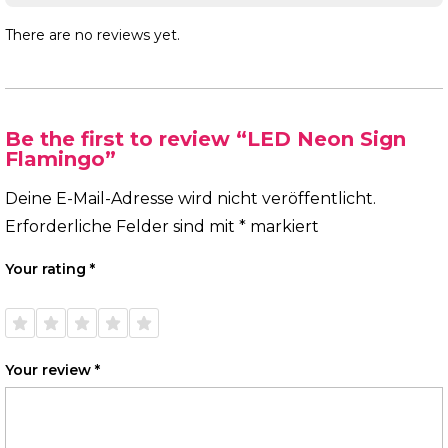
There are no reviews yet.
Be the first to review “LED Neon Sign
Flamingo”
Deine E-Mail-Adresse wird nicht veröffentlicht.
Erforderliche Felder sind mit
*
markiert
Your rating
*
1 of
2 of
3 of
4 of
5 of
5
5
5
5
5
stars
stars
stars
stars
stars
Your review
*