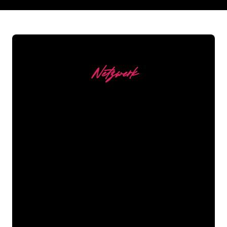
REGULAR
SUPPLIERS
Netzwerk
Unsere Kunden
Die Neonspezialisten von The Neon
Company sind bereit, Ihren
Firmennamen, Ihr Logo oder Ihre
Marke auf attraktive und wirkungsvolle
Weise in Neonlicht zu verwandeln. Mit
mehr als 5000 Unternehmen und
bekannten Marken in unserem
Kundenstamm sind Sie bei uns an der
richtigen Adresse, wenn Sie ein