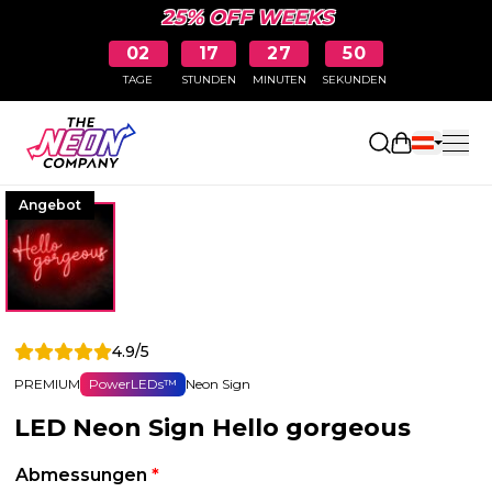
25% OFF WEEKS
02
17
27
50
TAGE
STUNDEN
MINUTEN
SEKUNDEN
Einkaufswa
Angebot
4.9/5
PREMIUM
PowerLEDs™
Neon Sign
LED Neon Sign Hello gorgeous
Abmessungen
*