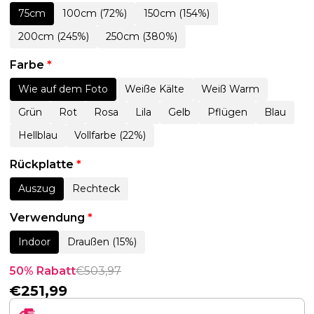
75cm
100cm (72%)
150cm (154%)
200cm (245%)
250cm (380%)
Farbe
*
Wie auf dem Foto
Weiße Kälte
Weiß Warm
Grün
Rot
Rosa
Lila
Gelb
Pflügen
Blau
Hellblau
Vollfarbe (22%)
Rückplatte
*
Auszug
Rechteck
Verwendung
*
Indoor
Draußen (15%)
50% Rabatt
€
503,97
€
251,99