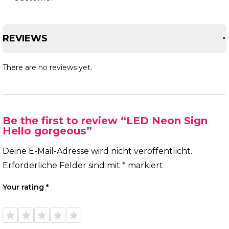
REVIEWS
There are no reviews yet.
Be the first to review “LED Neon Sign
Hello gorgeous”
Deine E-Mail-Adresse wird nicht veröffentlicht.
Erforderliche Felder sind mit
*
markiert
Your rating
*
1 of
2 of
3 of
4 of
5 of
5
5
5
5
5
stars
stars
stars
stars
stars