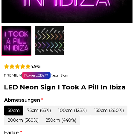
4.9/5
PREMIUM
PowerLEDs™
Neon Sign
LED Neon Sign I Took A Pill In Ibiza
Abmessungen
*
50cm
75cm (65%)
100cm (125%)
150cm (280%)
200cm (360%)
250cm (440%)
Farbe
*