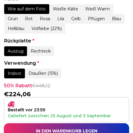
Wie auf dem Foto
Weiße Kälte
Weiß Warm
Grün
Rot
Rosa
Lila
Gelb
Pflügen
Blau
Hellblau
Vollfarbe (22%)
Rückplatte
*
Auszug
Rechteck
Verwendung
*
Indoor
Draußen (15%)
50% Rabatt
€
448,12
€
224,06
Bestellt vor 23:59
Geliefert zwischen
25 August
und
3 September
IN DEN WARENKORB LEGEN