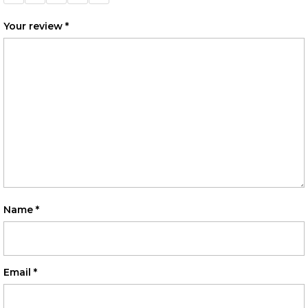
stars
stars
stars
stars
stars
Your review
*
Name
*
Email
*