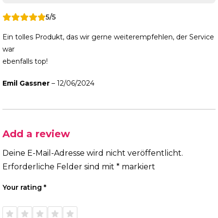
5/5
Ein tolles Produkt, das wir gerne weiterempfehlen, der Service
war
ebenfalls top!
Emil Gassner
–
12/06/2024
Add a review
Deine E-Mail-Adresse wird nicht veröffentlicht.
Erforderliche Felder sind mit
*
markiert
Your rating
*
1 of
2 of
3 of
4 of
5 of
5
5
5
5
5