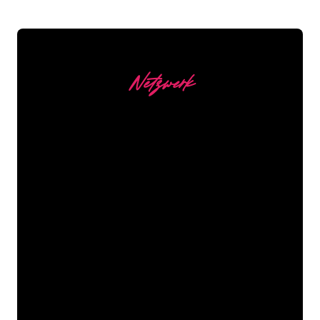
Netzwerk
Unsere Kunden
Die Neonspezialisten von The Neon
Company sind bereit, Ihren
Firmennamen, Ihr Logo oder Ihre
Marke auf attraktive und wirkungsvolle
Weise in Neonlicht zu verwandeln. Mit
mehr als 5000 Unternehmen und
bekannten Marken in unserem
Kundenstamm sind Sie bei uns an der
richtigen Adresse, wenn Sie ein
langlebiges Neonschild zum garantiert