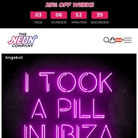
25% OFF WEEKS
03
06
52
38
TAGE
STUNDEN
MINUTEN
SEKUNDEN
Einkaufswa
Angebot