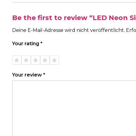
Be the first to review “LED Neon S
Deine E-Mail-Adresse wird nicht veröffentlicht.
Erfo
Your rating
*
1 of
2 of
3 of
4 of
5 of
5
5
5
5
5
stars
stars
stars
stars
stars
Your review
*