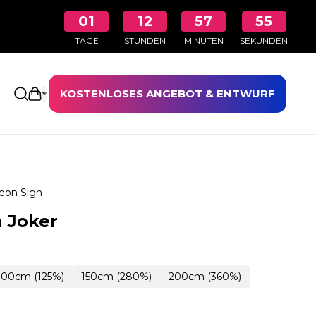
01
12
57
55
TAGE
STUNDEN
MINUTEN
SEKUNDEN
KOSTENLOSES ANGEBOT & ENTWURF
Einkaufswagen öffnen
eon Sign
 Joker
100cm (125%)
150cm (280%)
200cm (360%)