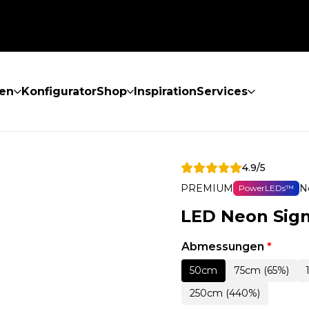
en
Konfigurator
Shop
Inspiration
Services
4.9/5
PREMIUM
N
PowerLEDs™
LED Neon Sign
Abmessungen
*
50cm
75cm (65%)
250cm (440%)