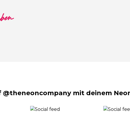
aben
f @theneoncompany mit deinem Neon