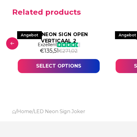
Related products
LED NEON SIGN OPEN
LED NE
Angebot
Angebot
VERTICAAL 2
Exzellent
01,80.
,90.
Original price was: €271,02.
Current price is: €135,51.
€
135,51
€
271,02
SELECT OPTIONS
/
Home
/
LED Neon Sign Joker