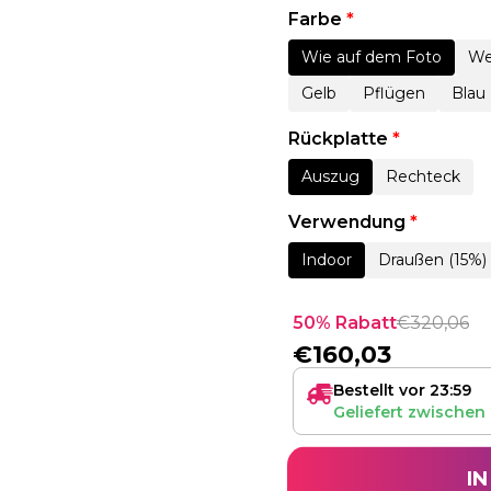
Farbe
*
Wie auf dem Foto
We
Gelb
Pflügen
Blau
Rückplatte
*
Auszug
Rechteck
Verwendung
*
Indoor
Draußen (15%)
50% Rabatt
€
320,06
€
160,03
Bestellt vor 23:59
Geliefert zwischen
I