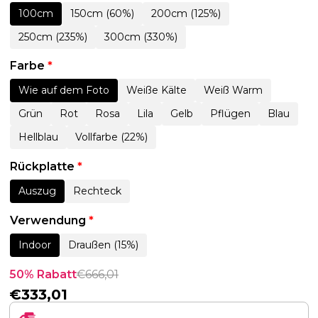
100cm
150cm (60%)
200cm (125%)
250cm (235%)
300cm (330%)
Farbe
*
Wie auf dem Foto
Weiße Kälte
Weiß Warm
Grün
Rot
Rosa
Lila
Gelb
Pflügen
Blau
Hellblau
Vollfarbe (22%)
Rückplatte
*
Auszug
Rechteck
Verwendung
*
Indoor
Draußen (15%)
50% Rabatt
€
666,01
€
333,01