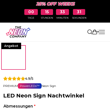
25% OFF WEEKS
00
15
33
30
TAGE
STUNDEN
MINUTEN
SEKUNDEN
Einkaufs
Angebot
4.9/5
PREMIUM
PowerLEDs™
Neon Sign
LED Neon Sign Nachtwinkel
Abmessungen
*