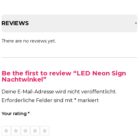
REVIEWS
There are no reviews yet.
Be the first to review “LED Neon Sign
Nachtwinkel”
Deine E-Mail-Adresse wird nicht veröffentlicht.
Erforderliche Felder sind mit
*
markiert
Your rating
*
1 of
2 of
3 of
4 of
5 of
5
5
5
5
5
stars
stars
stars
stars
stars