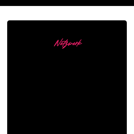
REGULAR
SUPPLIERS
Netzwerk
Unsere Kunden
Die Neonspezialisten von The Neon
Company sind bereit, Ihren
Firmennamen, Ihr Logo oder Ihre
Marke auf attraktive und wirkungsvolle
Weise in Neonlicht zu verwandeln. Mit
mehr als 5000 Unternehmen und
bekannten Marken in unserem
Kundenstamm sind Sie bei uns an der
richtigen Adresse, wenn Sie ein