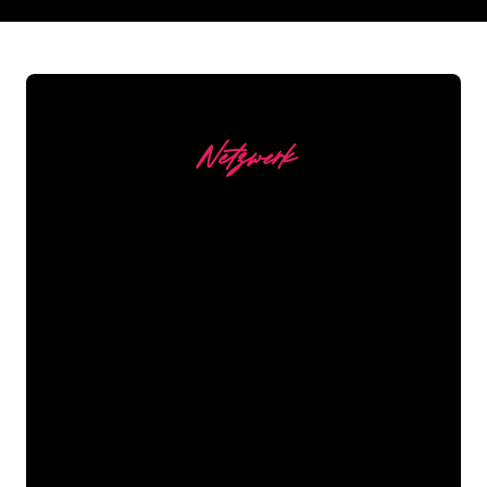
REGULAR
SUPPLIERS
Netzwerk
Unsere Kunden
Die Neonspezialisten von The Neon
Company sind bereit, Ihren
Firmennamen, Ihr Logo oder Ihre
Marke auf attraktive und wirkungsvolle
Weise in Neonlicht zu verwandeln. Mit
mehr als 5000 Unternehmen und
bekannten Marken in unserem
Kundenstamm sind Sie bei uns an der
richtigen Adresse, wenn Sie ein