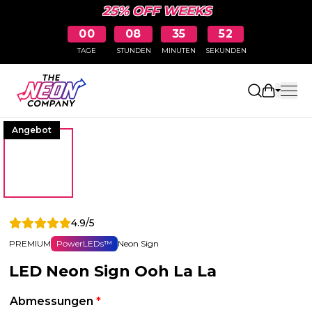
25% OFF WEEKS
00
08
35
51
TAGE
STUNDEN
MINUTEN
SEKUNDEN
Einkaufs
Angebot
4.9/5
PREMIUM
PowerLEDs™
Neon Sign
LED Neon Sign Ooh La La
Abmessungen
*