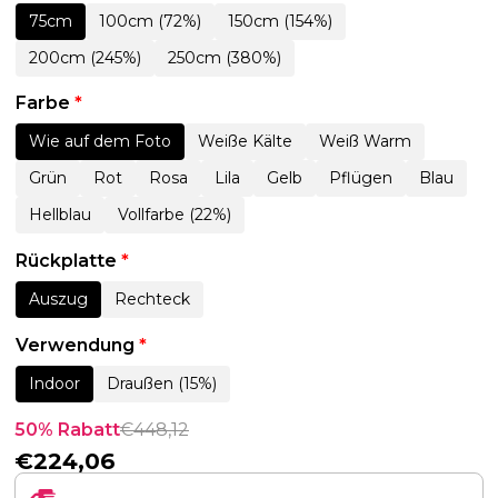
75cm
100cm (72%)
150cm (154%)
200cm (245%)
250cm (380%)
Farbe
*
Wie auf dem Foto
Weiße Kälte
Weiß Warm
Grün
Rot
Rosa
Lila
Gelb
Pflügen
Blau
Hellblau
Vollfarbe (22%)
Rückplatte
*
Auszug
Rechteck
Verwendung
*
Indoor
Draußen (15%)
50% Rabatt
€
448,12
€
224,06