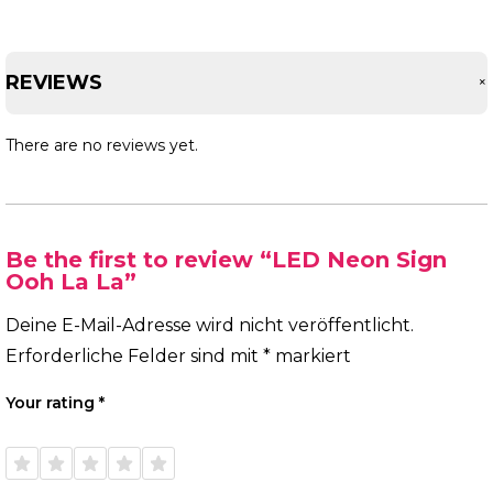
REVIEWS
There are no reviews yet.
Be the first to review “LED Neon Sign
Ooh La La”
Deine E-Mail-Adresse wird nicht veröffentlicht.
Erforderliche Felder sind mit
*
markiert
Your rating
*
1 of
2 of
3 of
4 of
5 of
5
5
5
5
5
stars
stars
stars
stars
stars