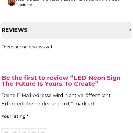
Produkte!
REVIEWS
There are no reviews yet.
Be the first to review “LED Neon Sign
The Future Is Yours To Create”
Deine E-Mail-Adresse wird nicht veröffentlicht.
Erforderliche Felder sind mit
*
markiert
Your rating
*
1 of
2 of
3 of
4 of
5 of
5
5
5
5
5