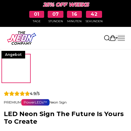
25% OFF WEEKS
01
07
16
42
TAGE
STUNDEN
MINUTEN
SEKUNDEN
Einkaufs
Angebot
4.9/5
PREMIUM
PowerLEDs™
Neon Sign
LED Neon Sign The Future Is Yours
To Create