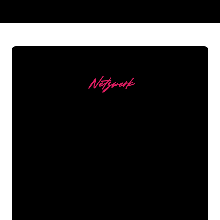
REGULAR
SUPPLIERS
Netzwerk
Unsere Kunden
Die Neonspezialisten von The Neon
Company sind bereit, Ihren
Firmennamen, Ihr Logo oder Ihre
Marke auf attraktive und wirkungsvolle
Weise in Neonlicht zu verwandeln. Mit
mehr als 5000 Unternehmen und
bekannten Marken in unserem
Kundenstamm sind Sie bei uns an der