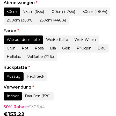
Abmessungen
*
50cm
75cm (65%)
100cm (125%)
150cm (280%)
200cm (360%)
250cm (440%)
Farbe
*
Wie auf dem Foto
Weiße Kälte
Weiß Warm
Grün
Rot
Rosa
Lila
Gelb
Pflügen
Blau
Hellblau
Vollfarbe (22%)
Rückplatte
*
Auszug
Rechteck
Verwendung
*
Indoor
Draußen (15%)
50% Rabatt
€
306,44
€
153,22