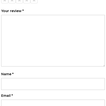
stars
stars
stars
stars
stars
Your review
*
Name
*
Email
*