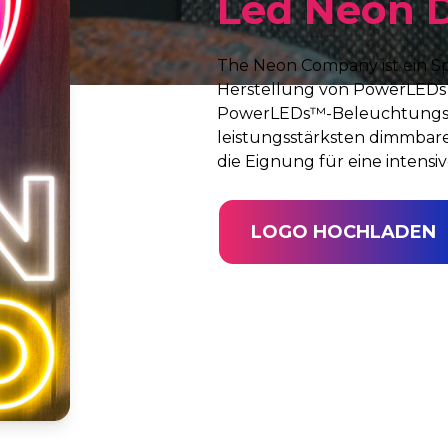
Led Neon 
The Neon Company ist ein Sp
Herstellung von PowerLEDs™
PowerLEDs™-Beleuchtungste
leistungsstärksten dimmbar
die Eignung für eine intens
LOGO HOCHLADEN