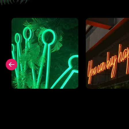
r
Neon Signing ohne
Quadratische
Rückwand
Rückwand hint
Neonschild