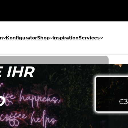
n
Konfigurator
Shop
Inspiration
Services
 IHR
D
€
3