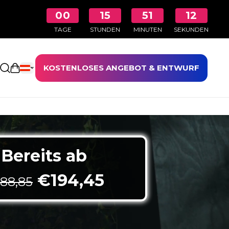
00
15
51
10
TAGE
STUNDEN
MINUTEN
SEKUNDEN
KOSTENLOSES ANGEBOT & ENTWURF
Einkaufswagen öffnen
Bereits ab
Original price was: €3
Current price i
€
194,45
88,85