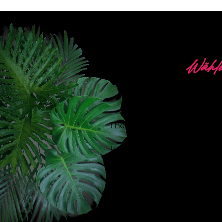
Wähle
5 
The Neon Company ist ein S
Signing. Mit unserer 
leistungsstärksten dimmbar