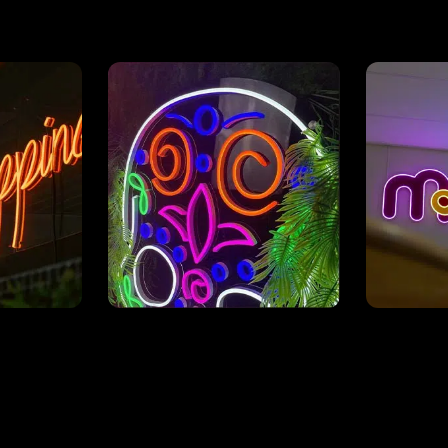
Rückwand in Schwarz
Ausgesc
er dem
(oder Farbe Ihrer Wahl)
Rückensc
Neon