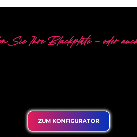
n Sie Ihre Blackplate - oder auch
VERSCHIEDENE OPTIO
pezialist für die Entwicklung, das Design und die Pro
innovativen ‘PowerLEDs™’-Beleuchtungstechnologie erhal
en LEDs, eine extra lange Lebensdauer und die Eignung
rund um die Uhr.
ZUM KONFIGURATOR