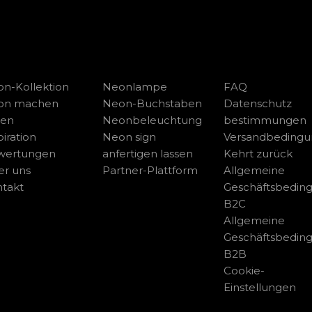
n-Kollektion
Neonlampe
FAQ
on machen
Neon-Buchstaben
Datenschutz
sen
Neonbeleuchtung
bestimmungen
piration
Neon sign
Versandbeding
wertungen
anfertigen lassen
Kehrt zurück
r uns
Partner-Plattform
Allgemeine
takt
Geschäftsbedin
B2C
Allgemeine
Geschäftsbedin
B2B
Cookie-
Einstellungen