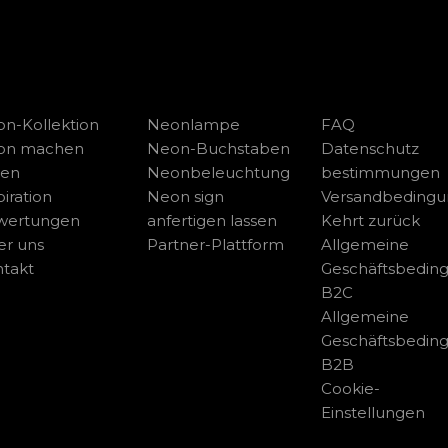
n-Kollektion
Neonlampe
FAQ
on machen
Neon-Buchstaben
Datenschutz
sen
Neonbeleuchtung
bestimmungen
piration
Neon sign
Versandbeding
wertungen
anfertigen lassen
Kehrt zurück
r uns
Partner-Plattform
Allgemeine
takt
Geschäftsbedin
B2C
Allgemeine
Geschäftsbedin
B2B
Cookie-
Einstellungen