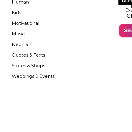
LE
Lauf
Human
Exz
Kids
Or
Cu
€
Motivational
SE
Music
Neon art
Quotes & Texts
Stores & Shops
Weddings & Events