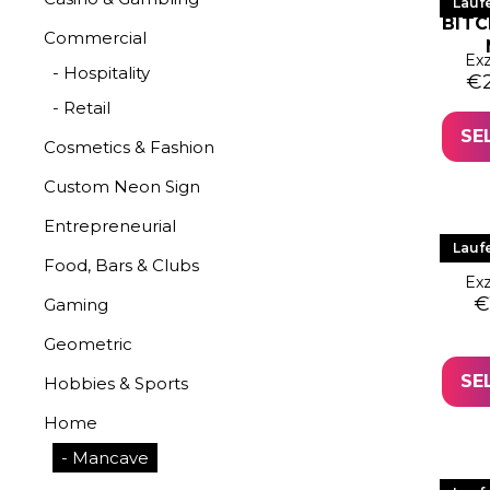
LE
Lauf
BITC
Commercial
Exz
- Hospitality
Or
Cu
€
- Retail
SE
Cosmetics & Fashion
Custom Neon Sign
Entrepreneurial
LED 
Lauf
Food, Bars & Clubs
Exz
O
Cu
€
Gaming
Geometric
SE
Hobbies & Sports
Home
- Mancave