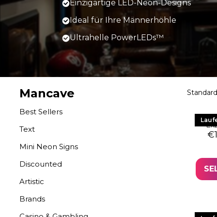
Einzigartige LED-Neon-Designs
Ideal für Ihre Männerhöhle
Ultrahelle PowerLEDs™
Mancave
Best Sellers
LED 
Lauf
Exz
Text
Or
Cu
€
Mini Neon Signs
Discounted
SE
Artistic
Brands
Casino & Gambling