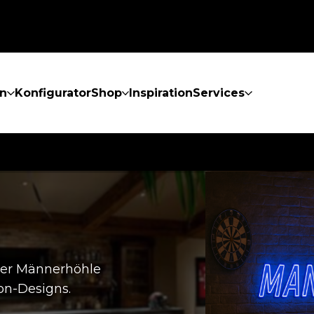
n
Konfigurator
Shop
Inspiration
Services
hrer Männerhöhle
on-Designs.