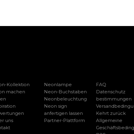
n-Kollektion
Neonlampe
FAQ
on machen
Neon-Buchstaben
Datenschutz
sen
Neonbeleuchtung
bestimmungen
piration
Neon sign
Versandbeding
wertungen
anfertigen lassen
Kehrt zurück
r uns
Partner-Plattform
Allgemeine
takt
Geschäftsbedin