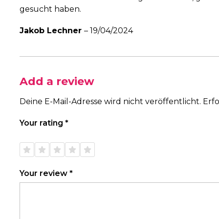
gesucht haben.
Jakob Lechner
–
19/04/2024
Add a review
Deine E-Mail-Adresse wird nicht veröffentlicht.
Erfo
Your rating
*
1 of
2 of
3 of
4 of
5 of
5
5
5
5
5
stars
stars
stars
stars
stars
Your review
*