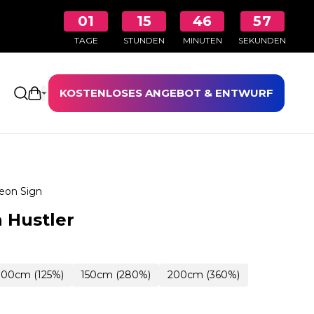
01
15
46
56
TAGE
STUNDEN
MINUTEN
SEKUNDEN
KOSTENLOSES ANGEBOT & ENTWURF
Einkaufswagen öffnen
eon Sign
 Hustler
100cm (125%)
150cm (280%)
200cm (360%)