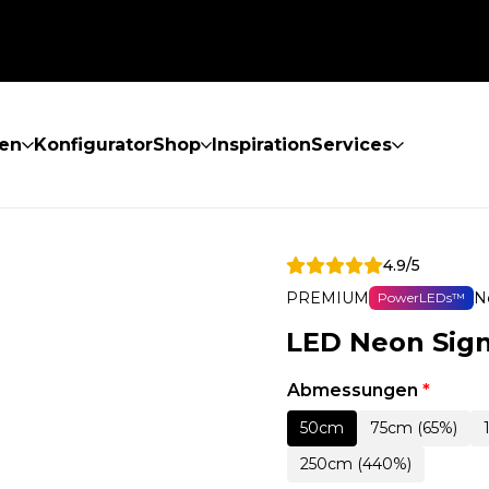
en
Konfigurator
Shop
Inspiration
Services
4.9/5
PREMIUM
N
PowerLEDs™
LED Neon Sign
Abmessungen
*
50cm
75cm (65%)
250cm (440%)