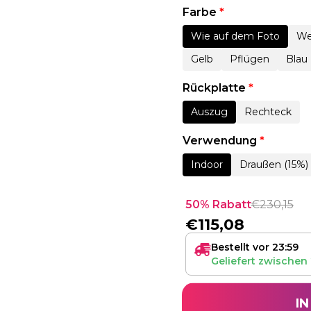
Farbe
*
Wie auf dem Foto
We
Gelb
Pflügen
Blau
Rückplatte
*
Auszug
Rechteck
Verwendung
*
Indoor
Draußen (15%)
50% Rabatt
€
230,15
€
115,08
Bestellt vor 23:59
Geliefert zwischen
I