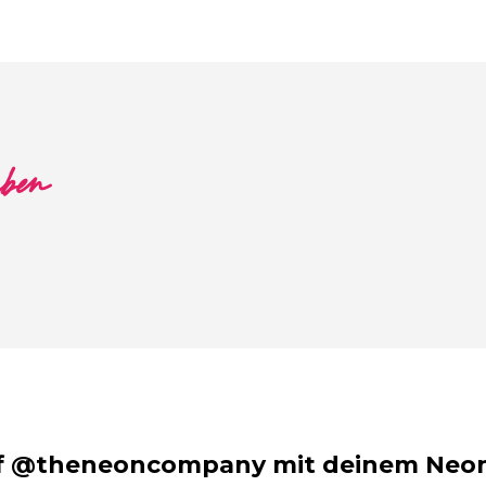
aben
f @theneoncompany mit deinem Neon