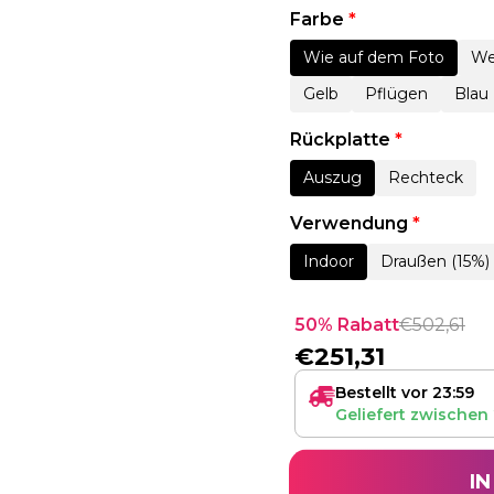
Farbe
*
Wie auf dem Foto
We
Gelb
Pflügen
Blau
Rückplatte
*
Auszug
Rechteck
Verwendung
*
Indoor
Draußen (15%)
50% Rabatt
€
502,61
€
251,31
Bestellt vor 23:59
Geliefert zwischen
I