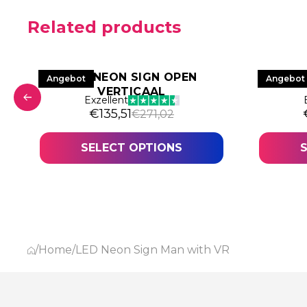
Related products
LED NEON SIGN OPEN
LED NE
Angebot
Angebot
VERTICAAL
Exzellent
306,44.
22.
Original price was: €271,02.
Current price is: €135,51.
€
135,51
€
271,02
SELECT OPTIONS
/
Home
/
LED Neon Sign Man with VR