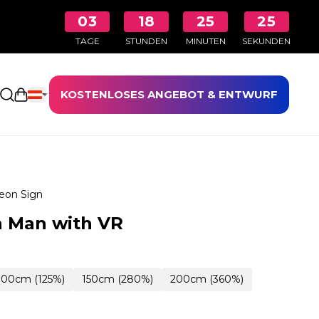
03
18
25
24
TAGE
STUNDEN
MINUTEN
SEKUNDEN
KOSTENLOSES ANGEBOT & ENTWURF
Einkaufswagen öffnen
eon Sign
n Man with VR
100cm (125%)
150cm (280%)
200cm (360%)