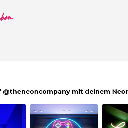
aben
f @theneoncompany mit deinem Neon