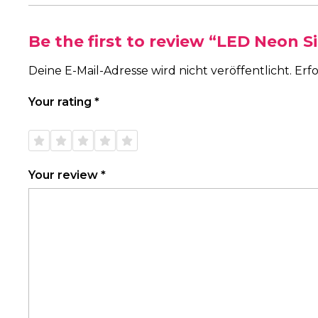
Be the first to review “LED Neon 
Deine E-Mail-Adresse wird nicht veröffentlicht.
Erfo
Your rating
*
1 of
2 of
3 of
4 of
5 of
5
5
5
5
5
stars
stars
stars
stars
stars
Your review
*