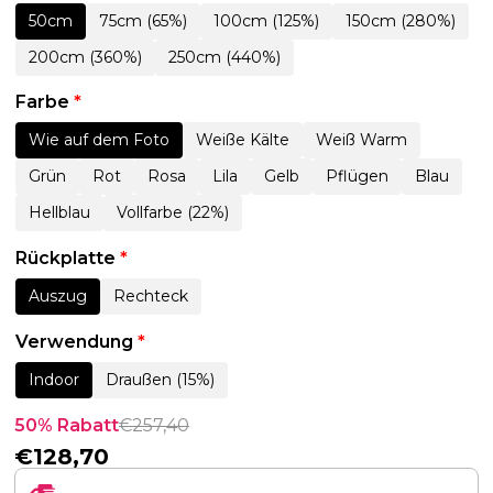
50cm
75cm (65%)
100cm (125%)
150cm (280%)
200cm (360%)
250cm (440%)
Farbe
*
Wie auf dem Foto
Weiße Kälte
Weiß Warm
Grün
Rot
Rosa
Lila
Gelb
Pflügen
Blau
Hellblau
Vollfarbe (22%)
Rückplatte
*
Auszug
Rechteck
Verwendung
*
Indoor
Draußen (15%)
50% Rabatt
€
257,40
€
128,70