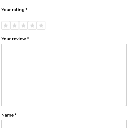
Your rating
*
1 of
2 of
3 of
4 of
5 of
5
5
5
5
5
stars
stars
stars
stars
stars
Your review
*
Name
*