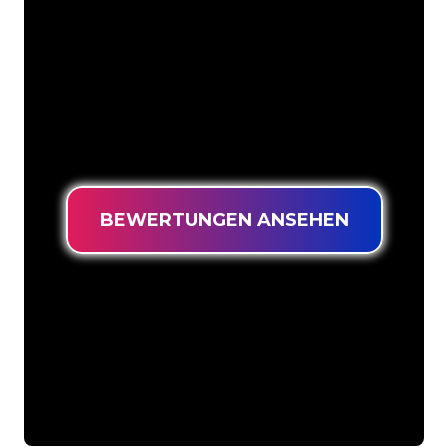
Weise in Neonlicht zu verwandeln. Mit
mehr als 5000 Unternehmen und
bekannten Marken in unserem
Kundenstamm sind Sie bei uns an der
richtigen Adresse, wenn Sie ein
langlebiges Neonschild zum garantiert
niedrigsten Preis suchen.
BEWERTUNGEN ANSEHEN