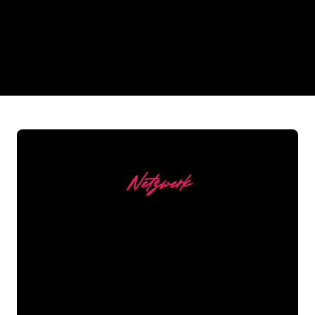
REGULAR
SUPPLIERS
Netzwerk
Unsere Kunden
Die Neonspezialisten von The Neon
Company sind bereit, Ihren
Firmennamen, Ihr Logo oder Ihre
Marke auf attraktive und wirkungsvolle