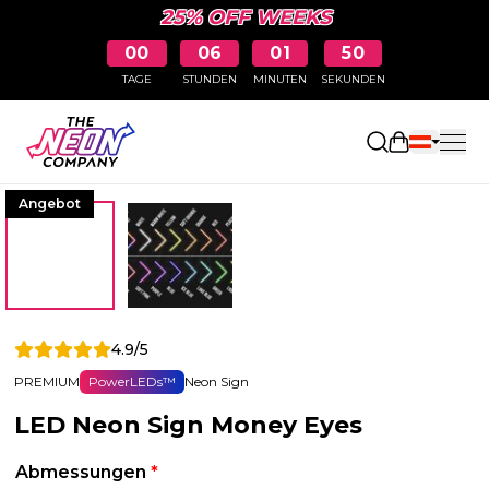
25% OFF WEEKS
00
06
01
49
TAGE
STUNDEN
MINUTEN
SEKUNDEN
Einkaufswa
Angebot
4.9/5
PREMIUM
PowerLEDs™
Neon Sign
LED Neon Sign Money Eyes
Abmessungen
*